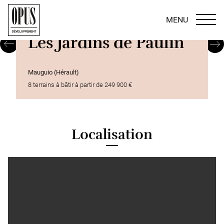
MENU
Les Jardins de Paulin
Previous
Ne
Mauguio (Hérault)
8 terrains à bâtir à partir de 249 900 €
Localisation