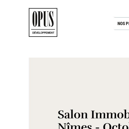
NOS 
Salon Immobi
Nîmes - Octo