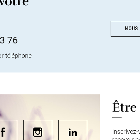
votre
NOUS
63 76
ar téléphone
Être
Inscrivez-
recevoir 